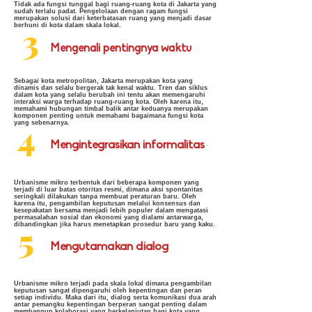
Tidak ada fungsi tunggal bagi ruang-ruang kota di Jakarta yang
sudah terlalu padat. Pengelolaan dengan ragam fungsi
merupakan solusi dari keterbatasan ruang yang menjadi dasar
3
berhuni di kota dalam skala lokal.
Mengenali pentingnya waktu
Sebagai kota metropolitan, Jakarta merupakan kota yang
dinamis dan selalu bergerak tak kenal waktu. Tren dan siklus
dalam kota yang selalu berubah ini tentu akan memengaruhi
interaksi warga terhadap ruang-ruang kota. Oleh karena itu,
memahami hubungan timbal balik antar keduanya merupakan
komponen penting untuk memahami bagaimana fungsi kota
4
yang sebenarnya.
Mengintegrasikan informalitas
Urbanisme mikro terbentuk dari beberapa komponen yang
terjadi di luar batas otoritas resmi, dimana aksi spontanitas
seringkali dilakukan tanpa membuat peraturan baru. Oleh
karena itu, pengambilan keputusan melalui konsensus dan
kesepakatan bersama menjadi lebih populer dalam mengatasi
permasalahan sosial dan ekonomi yang dialami antarwarga,
5
dibandingkan jika harus menetapkan prosedur baru yang kaku.
Mengutamakan dialog
Urbanisme mikro terjadi pada skala lokal dimana pengambilan
keputusan sangat dipengaruhi oleh kepentingan dan peran
setiap individu. Maka dari itu, dialog serta komunikasi dua arah
antar pemangku kepentingan berperan sangat penting dalam
membangun kolaborasi yang berkelanjutan bagi kota yang