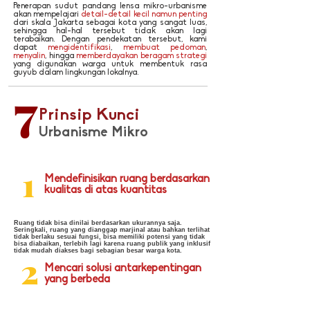
Penerapan sudut pandang lensa mikro-urbanisme
akan mempelajari
detail-detail kecil namun penting
dari skala Jakarta sebagai kota yang sangat luas,
sehingga hal-hal tersebut tidak akan lagi
terabaikan. Dengan pendekatan tersebut, kami
dapat
mengidentifikasi
,
membuat pedoman
,
menyalin
, hingga
memberdayakan beragam strategi
yang digunakan warga untuk membentuk rasa
guyub dalam lingkungan lokalnya.
7
Prinsip Kunci
Urbanisme Mikro
1
Mendefinisikan ruang berdasarkan
kualitas di atas kuantitas
Ruang tidak bisa dinilai berdasarkan ukurannya saja.
Seringkali, ruang yang dianggap marjinal atau bahkan terlihat
tidak berlaku sesuai fungsi, bisa memiliki potensi yang tidak
bisa diabaikan, terlebih lagi karena ruang publik yang inklusif
tidak mudah diakses bagi sebagian besar warga kota.
2
Mencari solusi antarkepentingan
yang berbeda