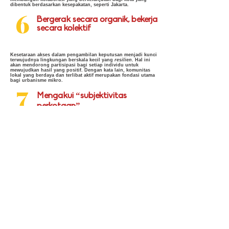
dibentuk berdasarkan kesepakatan, seperti Jakarta.
6
Bergerak secara organik, bekerja
secara kolektif
Kesetaraan akses dalam pengambilan keputusan menjadi kunci
terwujudnya lingkungan berskala kecil yang
resilien
. Hal ini
akan mendorong partisipasi bagi setiap individu untuk
mewujudkan hasil yang positif. Dengan kata lain, komunitas
lokal yang berdaya dan terlibat aktif merupakan fondasi utama
bagi urbanisme mikro.
7
Mengakui “subjektivitas
perkotaan”
Perancangan dan pengelolaan yang terstandardisasi tidak
dapat mewakilkan ragam pemahaman dan penafsiran terhadap
kota yang dimiliki setiap individu. Ragam penafsiran tersebut
masing-masing dipengaruhi oleh umur, gender, budaya dan
latar belakang ras dan orientasi seksual hingga kondisi khusus
seperti disabilitas secara fisik dan isu kesehatan mental.
Urbanisme mikro hadir untuk menghargai perbedaan
pengalaman berhuni tiap individu tersebut sebagai dasar
pengambilan keputusan.
Read the full
Urbanisme Mikro
Strategic
Vision
here
Jelajahi "
RT
" -
pilot project
Urbanisme
Mikro
di sini