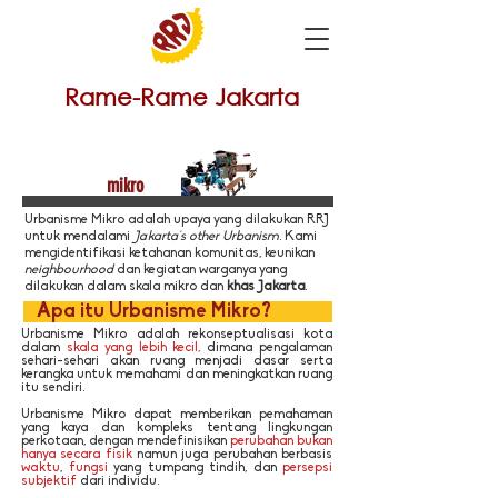
Rame-Rame Jakarta
URBANISME
mikro
Urbanisme Mikro adalah upaya yang dilakukan RRJ
untuk mendalami
Jakarta's other Urbanism
. Kami
mengidentifikasi ketahanan komunitas, keunikan
neighbourhood
dan kegiatan warganya yang
dilakukan dalam skala mikro dan
khas Jakarta
.
Apa itu Urbanisme Mikro?
Urbanisme Mikro adalah rekonseptualisasi kota
dalam
skala yang lebih kecil,
dimana pengalaman
sehari-sehari akan ruang menjadi dasar serta
kerangka untuk memahami dan meningkatkan ruang
itu sendiri.
Urbanisme Mikro dapat memberikan pemahaman
yang kaya dan kompleks tentang lingkungan
perkotaan, dengan mendefinisikan
perubahan bukan
hanya secara fisik
namun juga perubahan berbasis
waktu
,
fungsi
yang tumpang tindih, dan
persepsi
subjektif
dari individu.