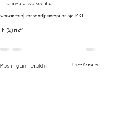
lainnya di warkop itu.
wawancara
Transport
perempuan
ojol
MRT
Lihat Semua
Postingan Terakhir