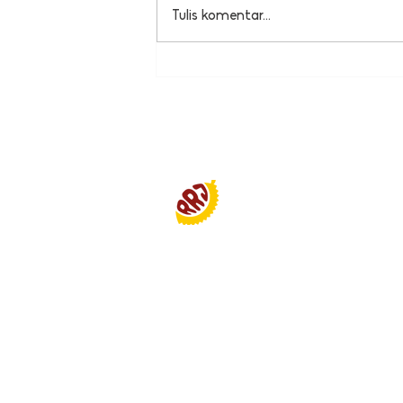
Tulis komentar...
Kenapa Ada Kambing di
Belakang Kantorku?
Rame-Rame Jakar
Smiljan Antropolis Building
Jl. Balai Bend. No.12, RT.12/RW
Pd. Pinang, Kec. Kby. Lama
Daerah Khusus Ibukota Jakar
12310 Indonesia