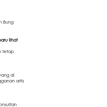
n Bung 
ru lihat 
 tetap 
yang di 
ganan artis 
onsultan 