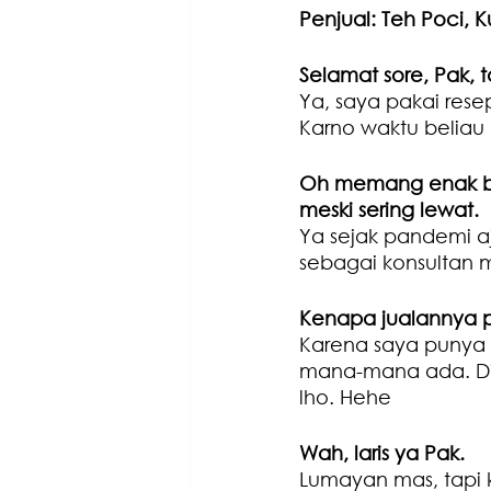
Penjual: Teh Poci, 
Selamat sore, Pak, t
Ya, saya pakai rese
Karno waktu beliau 
Oh memang enak ban
meski sering lewat.
Ya sejak pandemi aj
sebagai konsultan mar
Kenapa jualannya pi
Karena saya punya t
mana-mana ada. Di T
lho. Hehe
Wah, laris ya Pak.
Lumayan mas, tapi 