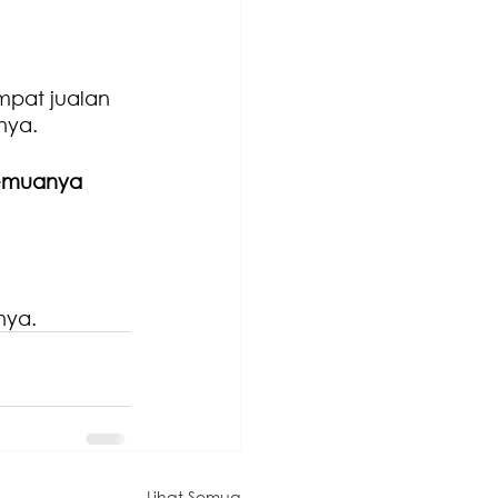
mpat jualan 
nya.
semuanya 
nya.
Lihat Semua