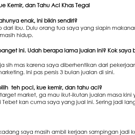
Kue Kemir, dan Tahu Aci Khas Tegal
ahunya enak, ini bikin sendiri?
p dari ibu. Dulu orang tua saya yang siapin makana
masih hidup.
get ini. Udah berapa lama jualan ini? Kok saya ba
a sih mas karena saya diberhentikan dari pekerjaan
keting. Ini pas persis 3 bulan jualan di sini.
lih  teh poci, kue kemir, dan tahu aci?
arget market, ga mau ikut-ikutan jualan masa kini 
ebet kan cuma saya yang jual ini. Sering jadi lang
kadang saya masih ambil kerjaan sampingan jadi k