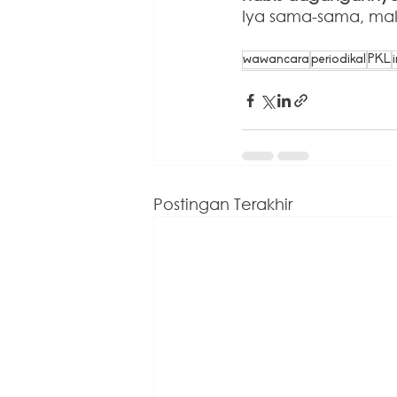
Iya sama-sama, maka
wawancara
periodikal
PKL
Postingan Terakhir