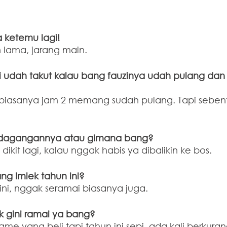
a ketemu lagi!
 lama, jarang main. 
adi udah takut kalau bang fauzinya udah pulang dan
, biasanya jam 2 memang sudah pulang. Tapi sebenta
 dagangannya atau gimana bang?
dikit lagi, kalau nggak habis ya dibalikin ke bos. 
g Imlek tahun ini?
ni, nggak seramai biasanya juga. 
k gini ramai ya bang? 
ame yang beli tapi tahun ini sepi, ada kali berkura