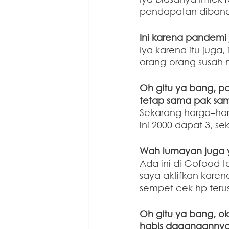
pendapatan dibandi
Ini karena pandemi
Iya karena itu juga,
orang-orang susah m
Oh gitu ya bang, pa
tetap sama pak sa
Sekarang harga–harg
ini 2000 dapat 3, s
Wah lumayan juga y
Ada ini di Gofood t
saya aktifkan karen
sempet cek hp terus 
Oh gitu ya bang, o
habis dagangannya