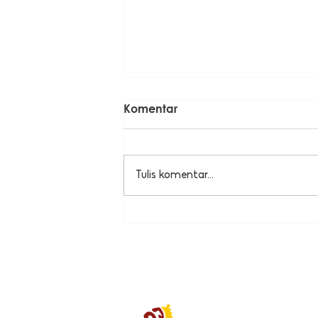
Komentar
Tulis komentar...
Kenapa Ada Kambing di
Belakang Kantorku?
Rame-Rame Jakar
Smiljan Antropolis Building
Jl. Balai Bend. No.12, RT.12/RW