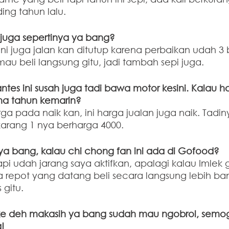
ng tahun lalu.
 juga sepertinya ya bang?
 ini juga jalan kan ditutup karena perbaikan udah 3 b
au beli langsung gitu, jadi tambah sepi juga.
ntes ini susah juga tadi bawa motor kesini. Kalau ha
ma tahun kemarin?
a pada naik kan, ini harga jualan juga naik. Tadi
ekarang 1 nya berharga 4000. 
a bang, kalau chi chong fan ini ada di Gofood?
api udah jarang saya aktifkan, apalagi kalau Imlek 
a repot yang datang beli secara langsung lebih ba
gitu. 
ke deh makasih ya bang sudah mau ngobrol, semo
! 