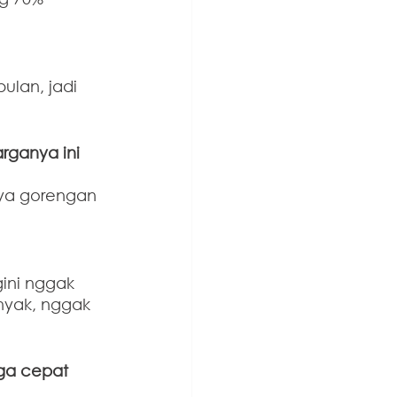
ulan, jadi 
rganya ini 
nya gorengan 
gini nggak 
nyak, nggak 
ga cepat 