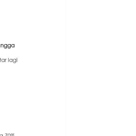
 ngga 
r lagi 
ng 70% 