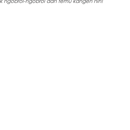
k ngobrol-ngobrol dan temu kangen nih! 