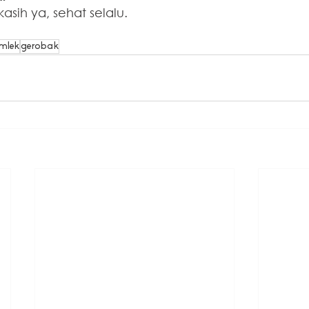
sih ya, sehat selalu. 
imlek
gerobak